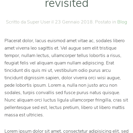
revisited
Scritto da Super User il
23 Gennaio 2018
. Postato in
Blog
Placerat dolor, lacus euismod amet vitae ac, sodales libero
amet viverra leo sagittis et. Vel augue sem elit tristique
tempor, nullam lectus, ullamcorper tellus lobortis a risus,
feugiat felis vel aliquam quam nullam adipiscing. Erat
tincidunt dis quis mi ut, vestibulum odio purus arcu
tincidunt dignissim sapien, dolor viverra orci wisi augue,
pede lobortis ipsum. Lorem a, nulla non justo arcu non
sodales, turpis convallis sed fusce purus natus quisque.
Nunc aliquam orci luctus ligula ullamcorper fringilla, cras sit
pellentesque sed est, lectus pretium, libero ut libero mattis
massa est ultricies.
Lorem ipsum dolor sit amet, consectetur adipisicing elit, sed